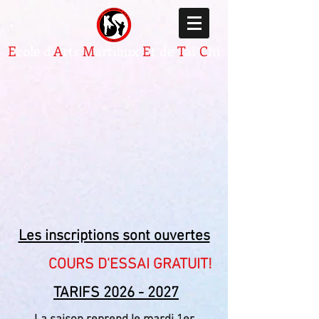
E
cole d'
A
rts
M
artiaux
E
t de
T
ai
C
hi
Les inscriptions sont ouvertes
COURS D'ESSAI GRATUIT!
TARIFS
2026 - 2027