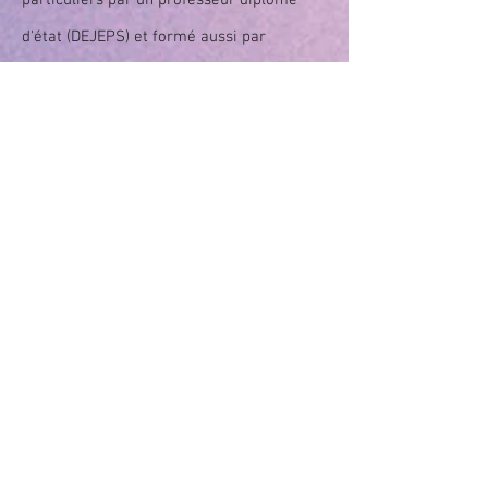
particuliers par un professeur diplômé
d'état (DEJEPS)
et formé aussi par
efformip et donc habilité à pratiquer le
sport sur ordonnance 1 personne 40€
/heure
2 personnes max
35€/heure chacune
Contact
E.A.M.E.T.C
Mairie de Brax
31490 - BRAX
06 95 43 65 09