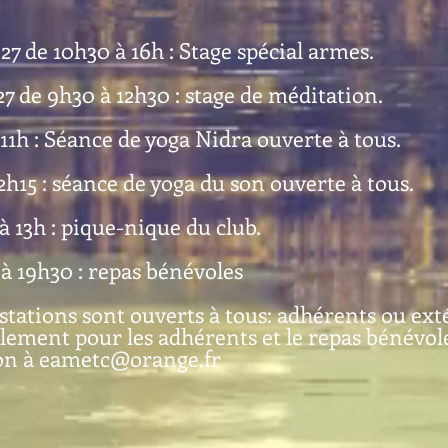
7 de 10h30 à 16h : Stage spécial armes.
7 de 9h30 à 12h30 : stage de méditation.
 11h : Séance de yoga Nidra ouverte à tous.
 12h15 : séance de yoga du son ouverte à tous.
à 13h : pique-nique du club.
 à 19h30 : repas bénévoles
stations sont ouverts à tous: adhérents ou exté
ulement pour les adhérents et le repas bénévo
on à
eametc@orange.fr