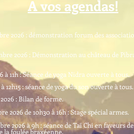
A vos agendas!​
e 2026 : démonstration forum des associations
bre 2026 : Démonstration au château de Pibrac
6 à 11h : Séance de yoga Nidra ouverte à tous.
 à 12h15 : séance de yoga du son ouverte à tous.
2026 : Bilan de forme.
e 2026 de 10h30 à 16h : Stage spécial armes.
e 2026 à 9h : séance de Taï Chi en faveurs de
e la foulée braxéenne.