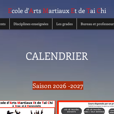
E
cole d'
A
rts
M
artiaux
E
t de
T
ai
C
hi
nts
Disciplines enseignées
Les grades
Bureau et professeur
CALENDRIER
Saison 2026
-2027