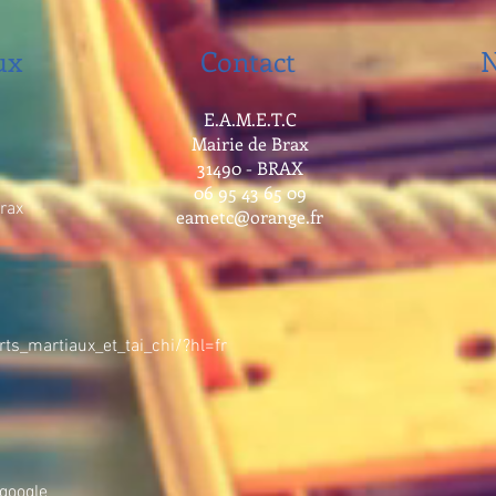
ux
Contact
N
E.A.M.E.T.C
Mairie de Brax
31490 - BRAX
06 95 43 65 09
rax
eametc@orange.fr
s_martiaux_et_tai_chi/?hl=fr
google