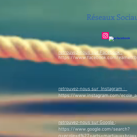
Réseaux Socia
retrouvez-nous sur Facebook :
https://www.facebook.com/eametcb
retrouvez-nous sur Instagram :
https://www.instagram.com/ecole_art
retrouvez-nous sur Google
:
https://www.google.com/search?
q=ecole+d%27+arts+martiaux+brax+